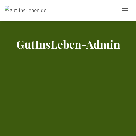
NAVIG
UMSCH
GutInsLeben-Admin