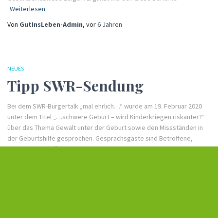
Weiterlesen
Von
GutInsLeben-Admin
, vor
6 Jahren
NEUES
Tipp SWR-Sendung
Bei dem SWR-Bürgertalk „mal ehrlich…“ wurde am 19. Februar 2020
unter dem Titel „…schwere Geburt – wird Kinderkriegen riskanter?“
über das Thema Gewalt unter der Geburt sowie den Missständen in
der Geburtshilfe gesprochen. Gesprächsgäste sind Betroffene,
Hebammen und Ärzte sowie Politiker des Gesundheitswesens. Die
Sendung lässt viele Stimmen hören und
Weiterlesen
Von
GutInsLeben-Admin
, vor
6 Jahren