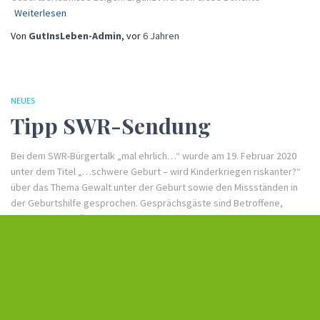
Weiterlesen
Von
GutInsLeben-Admin
, vor
6 Jahren
NEUES
Tipp SWR-Sendung
Bei dem SWR-Bürgertalk „mal ehrlich…“ wurde am 19. Februar 2020
unter dem Titel „…schwere Geburt – wird Kinderkriegen riskanter?“
über das Thema Gewalt unter der Geburt sowie den Missständen in
der Geburtshilfe gesprochen. Gesprächsgäste sind Betroffene,
Hebammen und Ärzte sowie Politiker des Gesundheitswesens. Die
Sendung lässt viele Stimmen hören und
Weiterlesen
Von
GutInsLeben-Admin
, vor
6 Jahren