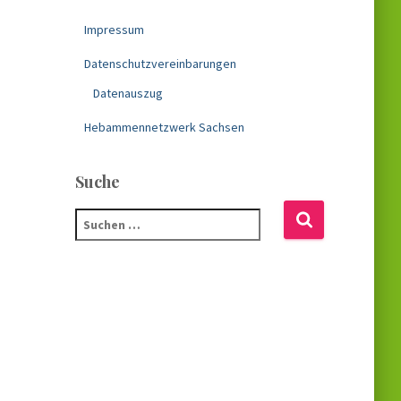
Impressum
Datenschutzvereinbarungen
Datenauszug
Hebammennetzwerk Sachsen
Suche
S
u
c
h
e
n
n
a
c
h