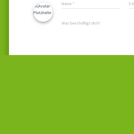
Name
*
E-
Was beschäftigt dich?